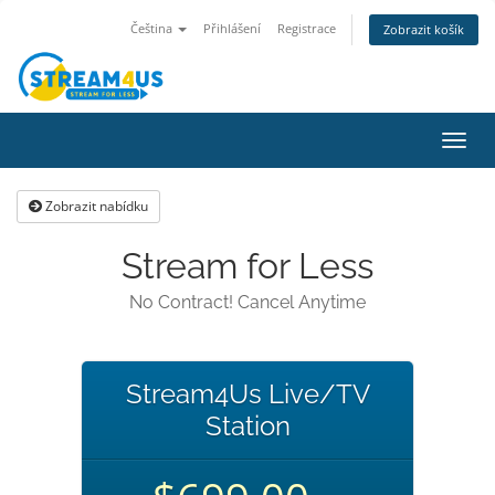
Čeština
Přihlášení
Registrace
Zobrazit košík
Přep
navig
Zobrazit nabídku
Stream for Less
No Contract! Cancel Anytime
Stream4Us Live/TV
Station