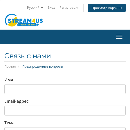
Русский
Вход
Регистрация
Просмотр корзины
Пере
нави
Связь с нами
Портал
Предпродажные вопросы
Имя
Email-адрес
Тема