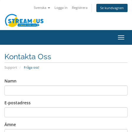
Svenska
Logga in
Registrera
Se kundvagnen
Växla
navig
Kontakta Oss
Support
Fråga oss!
Namn
E-postadress
Ämne